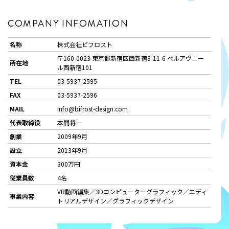
COMPANY INFOMATION
名称
株式会社ビフロスト
〒160-0023 東京都新宿区西新宿8-11-6 ベルアヴニー
所在地
ル西新宿101
TEL
03-5937-2595
FAX
03-5937-2596
MAIL
info@bifrost-design.com
代表取締役
本間将一
創業
2009年9月
設立
2013年9月
資本金
300万円
従業員数
4名
VR動画編集／3Dコンピューターグラフィック／エディ
事業内容
トリアルデザイン／グラフィックデザイン